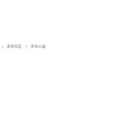
|
京东社区
|
京东公益