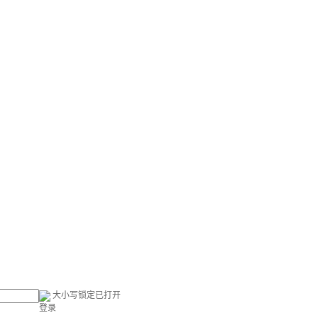
大小写锁定已打开
登录