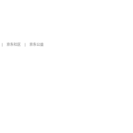
|
京东社区
|
京东公益