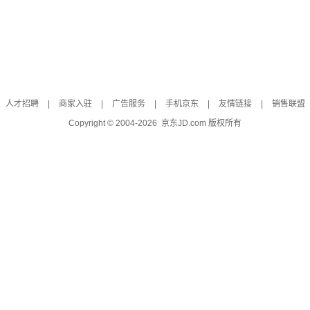
人才招聘
|
商家入驻
|
广告服务
|
手机京东
|
友情链接
|
销售联盟
Copyright © 2004-
2026
京东JD.com 版权所有