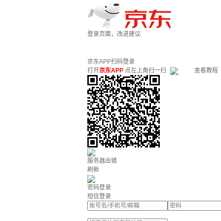
登录页面，改进建议
京东APP扫码登录
打开
京东APP
点左上角扫一扫
查看教程
服务器出错
刷新
密码登录
短信登录