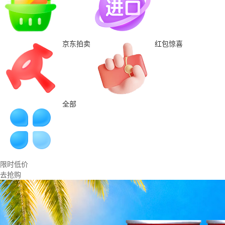
京东拍卖
红包惊喜
全部
限时低价
去抢购