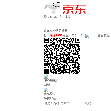
登录页面，改进建议
京东APP扫码登录
打开
京东APP
点左上角扫一扫
查看教程
服务器出错
刷新
密码登录
短信登录