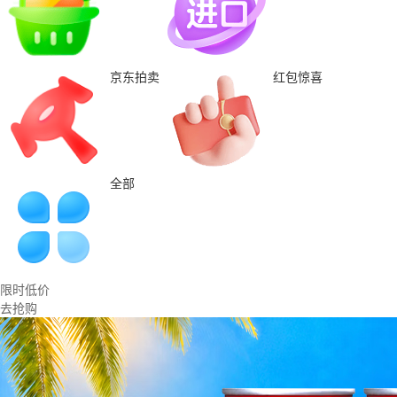
京东拍卖
红包惊喜
全部
限时低价
去抢购