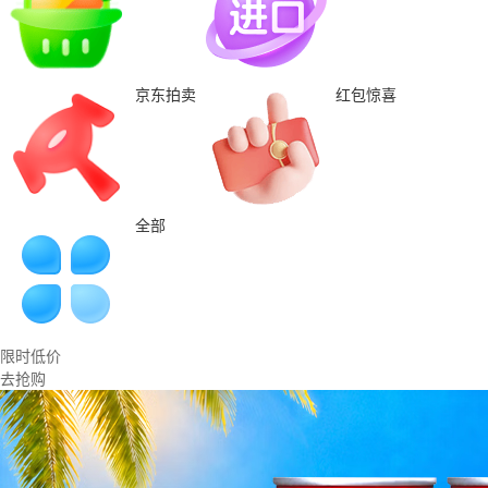
京东拍卖
红包惊喜
全部
限时低价
去抢购