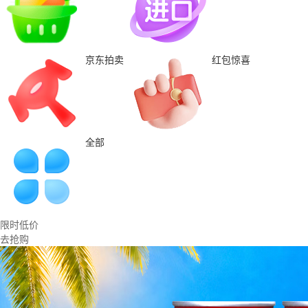
京东拍卖
红包惊喜
全部
限时低价
去抢购