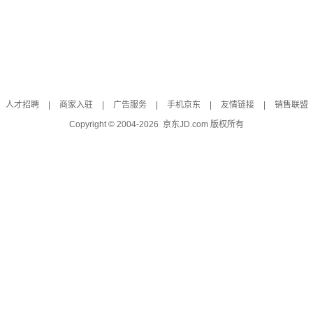
人才招聘
|
商家入驻
|
广告服务
|
手机京东
|
友情链接
|
销售联盟
Copyright © 2004-
2026
京东JD.com 版权所有