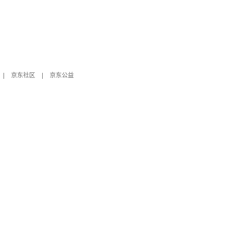
|
京东社区
|
京东公益