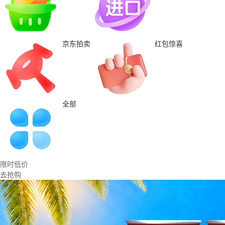
京东拍卖
红包惊喜
全部
限时低价
去抢购