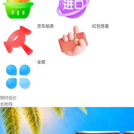
京东拍卖
红包惊喜
全部
限时低价
去抢购