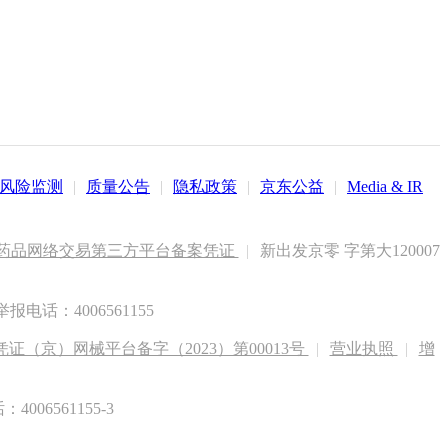
风险监测
|
质量公告
|
隐私政策
|
京东公益
|
Media & IR
药品网络交易第三方平台备案凭证
|
新出发京零 字第大120007
电话：4006561155
（京）网械平台备字（2023）第00013号
|
营业执照
|
增
6561155-3