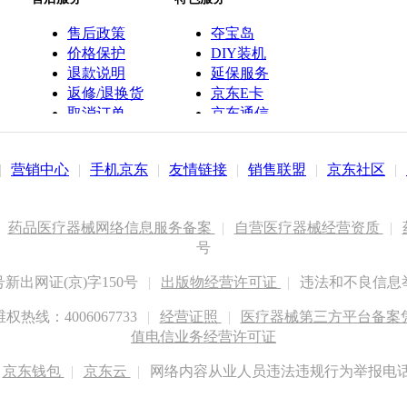
售后政策
夺宝岛
价格保护
DIY装机
退款说明
延保服务
返修/退换货
京东E卡
取消订单
京东通信
京鱼座智能
|
营销中心
|
手机京东
|
友情链接
|
销售联盟
|
京东社区
|
药品医疗器械网络信息服务备案
|
自营医疗器械经营资质
|
号
出网证(京)字150号
|
出版物经营许可证
|
违法和不良信息举报
权热线：4006067733
|
经营证照
|
医疗器械第三方平台备案凭证
值电信业务经营许可证
京东钱包
|
京东云
|
网络内容从业人员违法违规行为举报电话：400