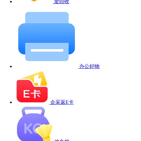
爱回收
办公好物
企采返E卡