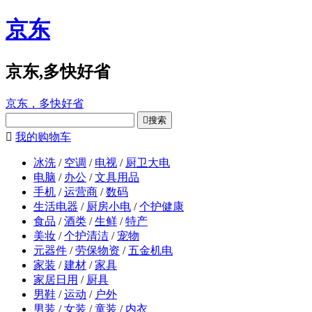
京东
京东,多快好省
京东，多快好省

搜索

我的购物车
冰洗
/
空调
/
电视
/
厨卫大电
电脑
/
办公
/
文具用品
手机
/
运营商
/
数码
生活电器
/
厨房小电
/
个护健康
食品
/
酒类
/
生鲜
/
特产
美妆
/
个护清洁
/
宠物
元器件
/
劳保物资
/
五金机电
家装
/
建材
/
家具
家居日用
/
厨具
男鞋
/
运动
/
户外
男装
/
女装
/
童装
/
内衣