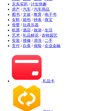
京东买药
/
计生情趣
房产
/
汽车
/
汽车用品
图书
/
文娱
/
教育
/
电子书
女鞋
/
箱包
/
钟表
/
珠宝
母婴
/
玩具乐器
机票
/
酒店
/
旅游
/
生活
艺术
/
礼品鲜花
/
农牧园艺
安装
/
维修
/
清洗
/
二手
支付
/
白条
/
保险
/
企业金融
礼品卡