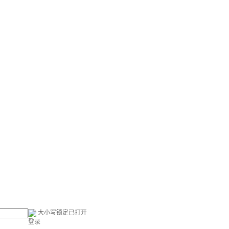
大小写锁定已打开
登录