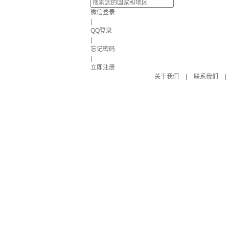
微信登录
|
QQ登录
|
忘记密码
|
立即注册
关于我们
|
联系我们
|