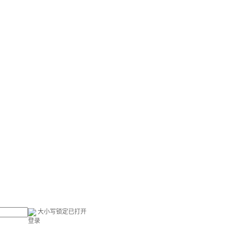
大小写锁定已打开
登录