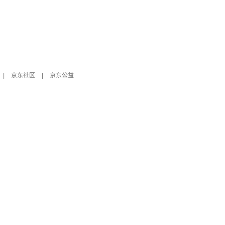
|
京东社区
|
京东公益