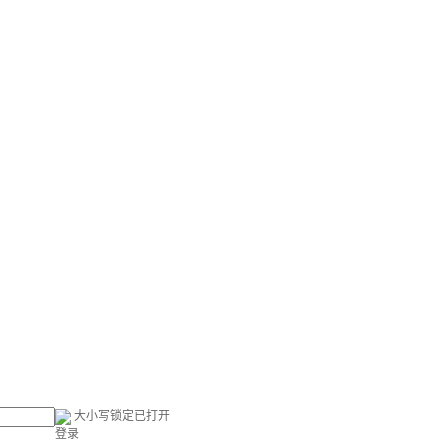
大小写锁定已打开
登录