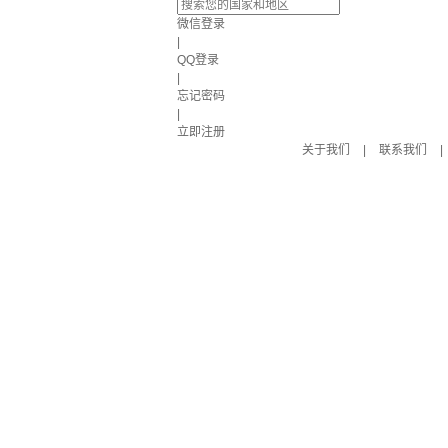
微信登录
|
QQ登录
|
忘记密码
|
立即注册
关于我们
|
联系我们
|