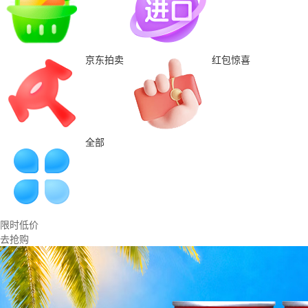
京东拍卖
红包惊喜
全部
限时低价
去抢购