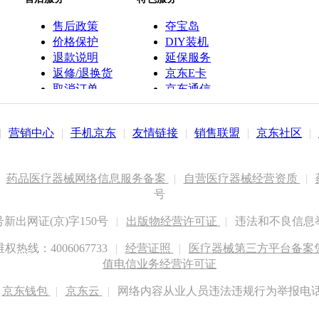
售后政策
夺宝岛
价格保护
DIY装机
退款说明
延保服务
返修/退换货
京东E卡
取消订单
京东通信
京鱼座智能
|
营销中心
|
手机京东
|
友情链接
|
销售联盟
|
京东社区
|
药品医疗器械网络信息服务备案
|
自营医疗器械经营资质
|
号
出网证(京)字150号
|
出版物经营许可证
|
违法和不良信息举报
权热线：4006067733
|
经营证照
|
医疗器械第三方平台备案凭证
值电信业务经营许可证
京东钱包
|
京东云
|
网络内容从业人员违法违规行为举报电话：400