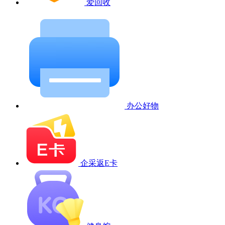
爱回收
办公好物
企采返E卡