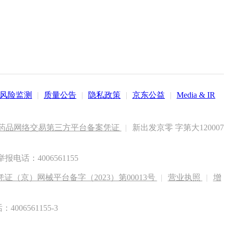
风险监测
|
质量公告
|
隐私政策
|
京东公益
|
Media & IR
药品网络交易第三方平台备案凭证
|
新出发京零 字第大120007
电话：4006561155
（京）网械平台备字（2023）第00013号
|
营业执照
|
增
6561155-3