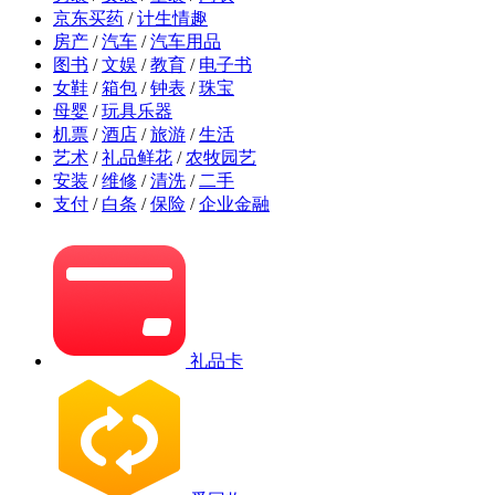
京东买药
/
计生情趣
房产
/
汽车
/
汽车用品
图书
/
文娱
/
教育
/
电子书
女鞋
/
箱包
/
钟表
/
珠宝
母婴
/
玩具乐器
机票
/
酒店
/
旅游
/
生活
艺术
/
礼品鲜花
/
农牧园艺
安装
/
维修
/
清洗
/
二手
支付
/
白条
/
保险
/
企业金融
礼品卡