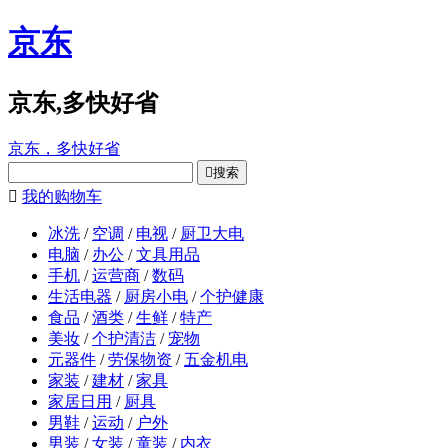
京东
京东,多快好省
京东，多快好省

搜索

我的购物车
冰洗
/
空调
/
电视
/
厨卫大电
电脑
/
办公
/
文具用品
手机
/
运营商
/
数码
生活电器
/
厨房小电
/
个护健康
食品
/
酒类
/
生鲜
/
特产
美妆
/
个护清洁
/
宠物
元器件
/
劳保物资
/
五金机电
家装
/
建材
/
家具
家居日用
/
厨具
男鞋
/
运动
/
户外
男装
/
女装
/
童装
/
内衣