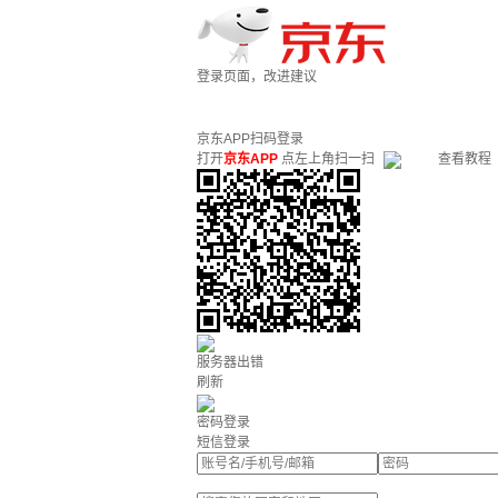
登录页面，改进建议
京东APP扫码登录
打开
京东APP
点左上角扫一扫
查看教程
服务器出错
刷新
密码登录
短信登录