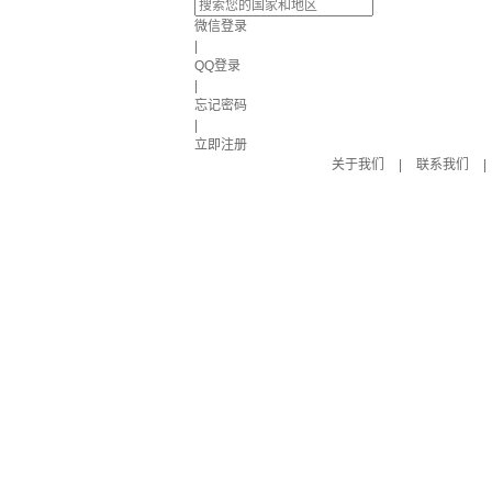
微信登录
|
QQ登录
|
忘记密码
|
立即注册
关于我们
|
联系我们
|