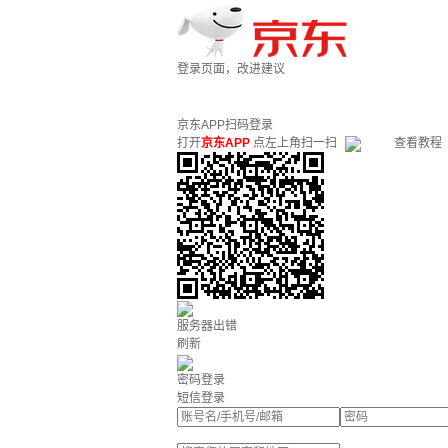
登录页面，改进建议
京东APP扫码登录
打开
京东APP
点左上角扫一扫
查看教程
服务器出错
刷新
密码登录
短信登录