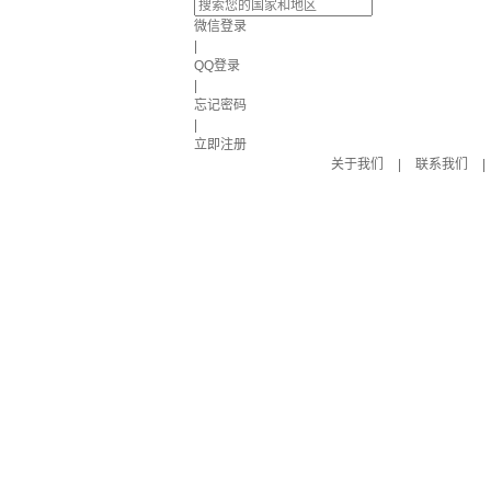
微信登录
|
QQ登录
|
忘记密码
|
立即注册
关于我们
|
联系我们
|