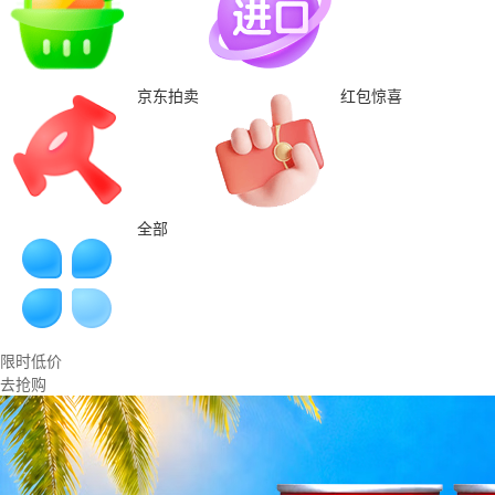
京东拍卖
红包惊喜
全部
限时低价
去抢购