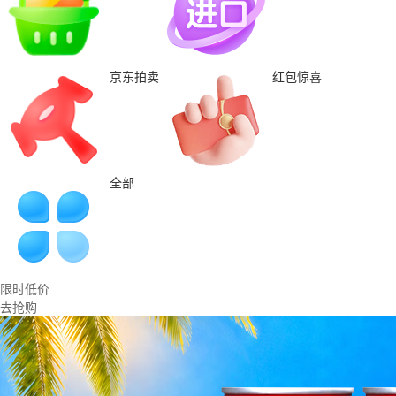
京东拍卖
红包惊喜
全部
限时低价
去抢购