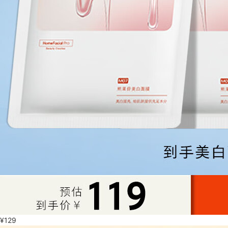
¥
129