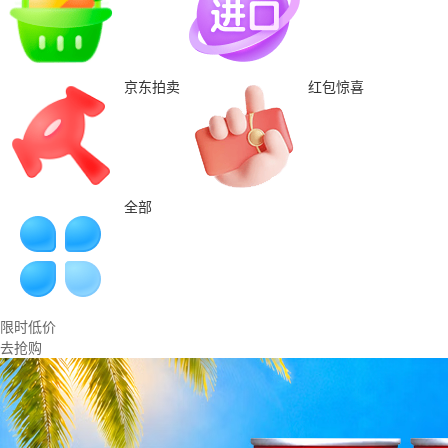
京东拍卖
红包惊喜
全部
限时低价
去抢购