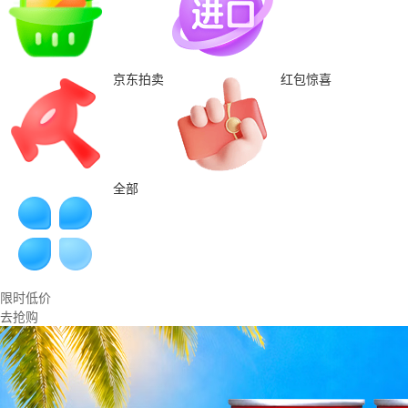
京东拍卖
红包惊喜
全部
限时低价
去抢购