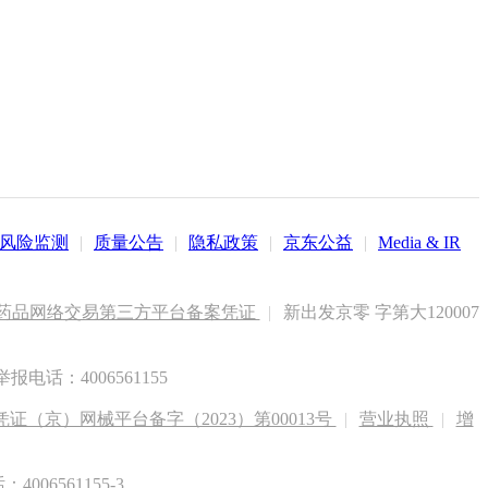
风险监测
|
质量公告
|
隐私政策
|
京东公益
|
Media & IR
药品网络交易第三方平台备案凭证
|
新出发京零 字第大120007
电话：4006561155
（京）网械平台备字（2023）第00013号
|
营业执照
|
增
6561155-3