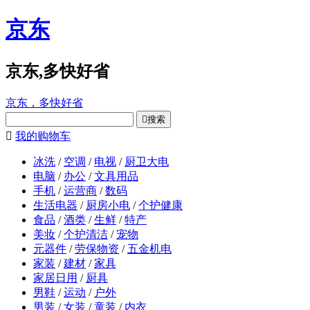
京东
京东,多快好省
京东，多快好省

搜索

我的购物车
冰洗
/
空调
/
电视
/
厨卫大电
电脑
/
办公
/
文具用品
手机
/
运营商
/
数码
生活电器
/
厨房小电
/
个护健康
食品
/
酒类
/
生鲜
/
特产
美妆
/
个护清洁
/
宠物
元器件
/
劳保物资
/
五金机电
家装
/
建材
/
家具
家居日用
/
厨具
男鞋
/
运动
/
户外
男装
/
女装
/
童装
/
内衣