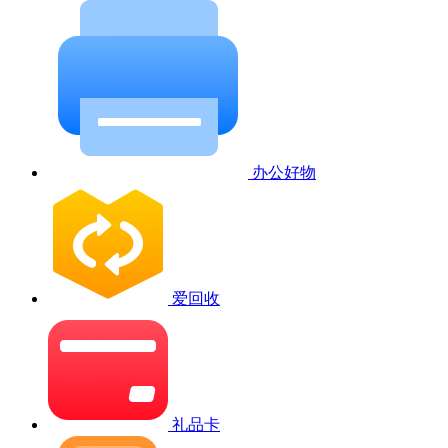
办公好物
爱回收
礼品卡