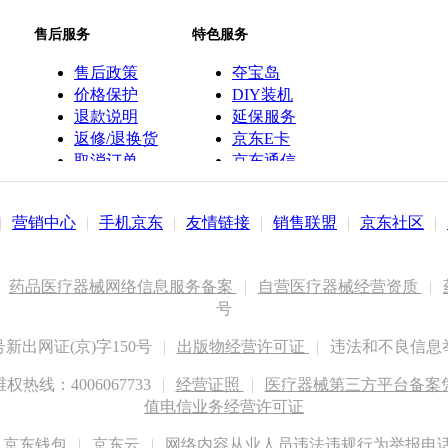
售后服务
特色服务
售后政策
夺宝岛
价格保护
DIY装机
退款说明
延保服务
返修/退换货
京东E卡
取消订单
京东通信
京鱼座智能
|
营销中心
|
手机京东
|
友情链接
|
销售联盟
|
京东社区
|
药品医疗器械网络信息服务备案
|
自营医疗器械经营资质
|
号
出网证(京)字150号
|
出版物经营许可证
|
违法和不良信息举报
权热线：4006067733
|
经营证照
|
医疗器械第三方平台备案凭证
值电信业务经营许可证
京东钱包
|
京东云
|
网络内容从业人员违法违规行为举报电话：400