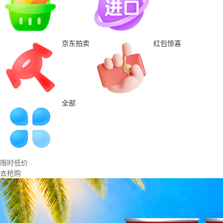
京东拍卖
红包惊喜
全部
限时低价
去抢购