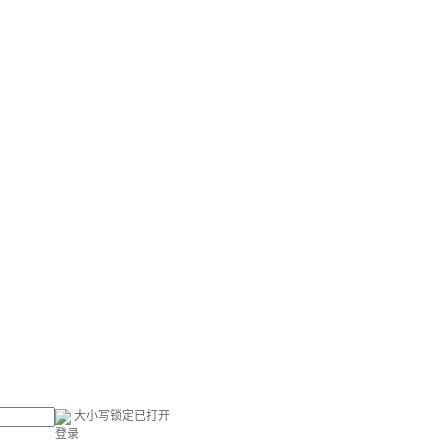
大小写锁定已打开
登录