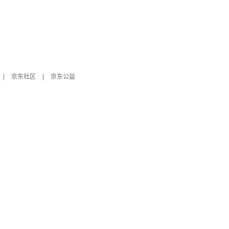
|
京东社区
|
京东公益