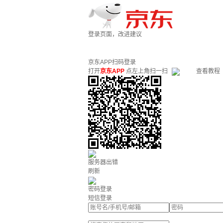
登录页面，改进建议
京东APP扫码登录
打开
京东APP
点左上角扫一扫
查看教程
服务器出错
刷新
密码登录
短信登录