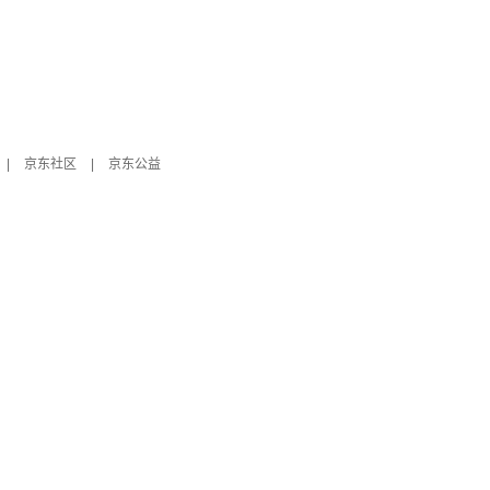
|
京东社区
|
京东公益