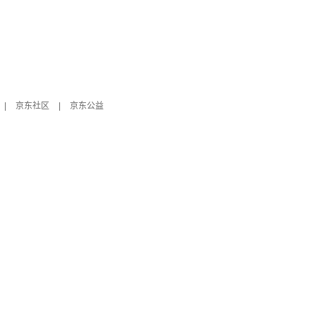
|
京东社区
|
京东公益