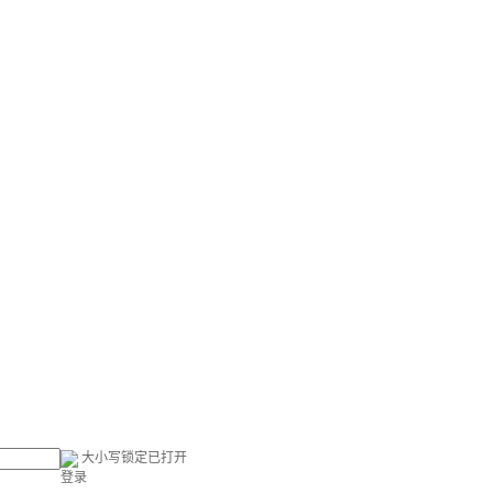
大小写锁定已打开
登录