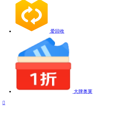
爱回收
大牌奥莱
