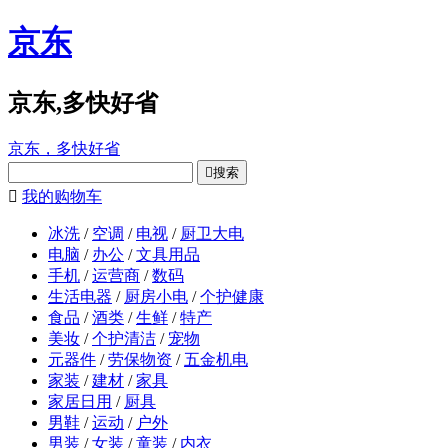
京东
京东,多快好省
京东，多快好省

搜索

我的购物车
冰洗
/
空调
/
电视
/
厨卫大电
电脑
/
办公
/
文具用品
手机
/
运营商
/
数码
生活电器
/
厨房小电
/
个护健康
食品
/
酒类
/
生鲜
/
特产
美妆
/
个护清洁
/
宠物
元器件
/
劳保物资
/
五金机电
家装
/
建材
/
家具
家居日用
/
厨具
男鞋
/
运动
/
户外
男装
/
女装
/
童装
/
内衣