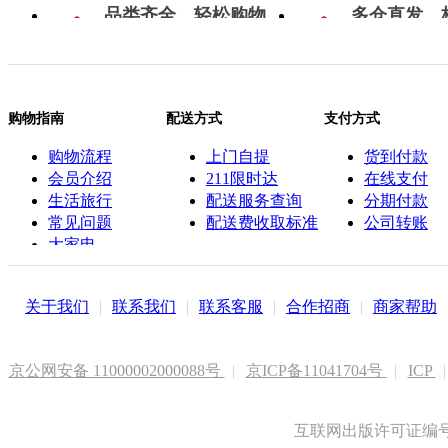
品类齐全，轻松购物
多仓直发，
购物指南
配送方式
支付方式
购物流程
上门自提
货到付款
会员介绍
211限时达
在线支付
生活旅行
配送服务查询
分期付款
常见问题
配送费收取标准
公司转账
大家电
联系客服
关于我们
|
联系我们
|
联系客服
|
合作招商
|
商家帮助
京公网安备 11000002000088号
|
京ICP备11041704号
|
ICP
|
互联网出版许可证编号新