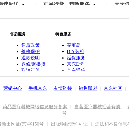
极速配送
正品行货，精致服务
天天
售后服务
特色服务
售后政策
夺宝岛
价格保护
DIY装机
退款说明
延保服务
返修/退换货
京东E卡
取消订单
京东通信
京鱼座智能
|
营销中心
|
手机京东
|
友情链接
|
销售联盟
|
京东社区
|
药品医疗器械网络信息服务备案
|
自营医疗器械经营资质
|
号
出网证(京)字150号
|
出版物经营许可证
|
违法和不良信息举报