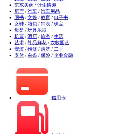
京东买药
/
计生情趣
房产
/
汽车
/
汽车用品
图书
/
文娱
/
教育
/
电子书
女鞋
/
箱包
/
钟表
/
珠宝
母婴
/
玩具乐器
机票
/
酒店
/
旅游
/
生活
艺术
/
礼品鲜花
/
农牧园艺
安装
/
维修
/
清洗
/
二手
支付
/
白条
/
保险
/
企业金融
信用卡