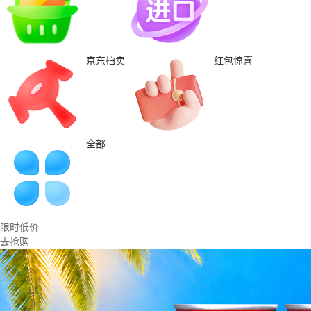
京东拍卖
红包惊喜
全部
限时低价
去抢购