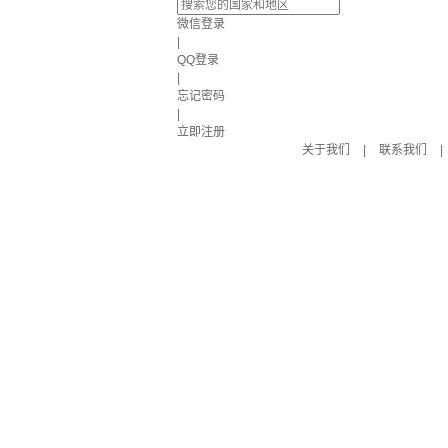
微信登录
|
QQ登录
|
忘记密码
|
立即注册
关于我们
|
联系我们
|