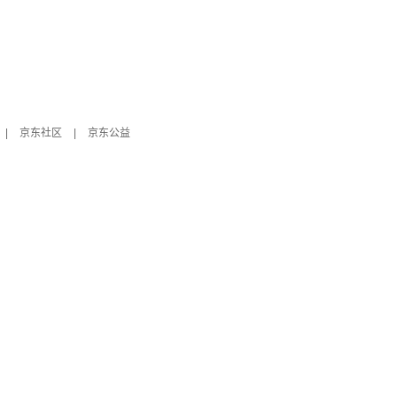
|
京东社区
|
京东公益