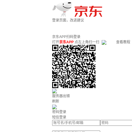
登录页面，改进建议
京东APP扫码登录
打开
京东APP
点左上角扫一扫
查看教程
服务器出错
刷新
密码登录
短信登录