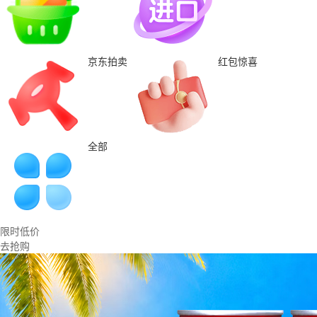
京东拍卖
红包惊喜
全部
限时低价
去抢购