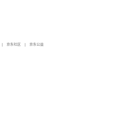
|
京东社区
|
京东公益