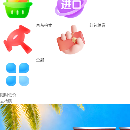
京东拍卖
红包惊喜
全部
限时低价
去抢购