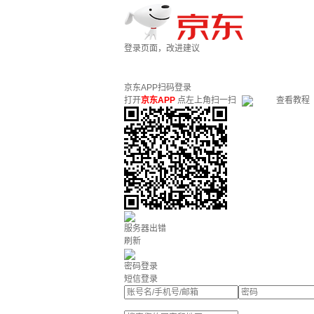
登录页面，改进建议
京东APP扫码登录
打开
京东APP
点左上角扫一扫
查看教程
服务器出错
刷新
密码登录
短信登录