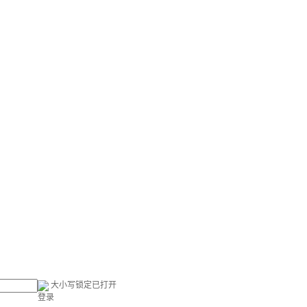
大小写锁定已打开
登录