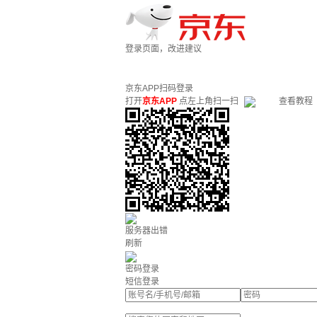
登录页面，改进建议
京东APP扫码登录
打开
京东APP
点左上角扫一扫
查看教程
服务器出错
刷新
密码登录
短信登录