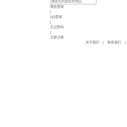
微信登录
|
QQ登录
|
忘记密码
|
立即注册
关于我们
|
联系我们
|