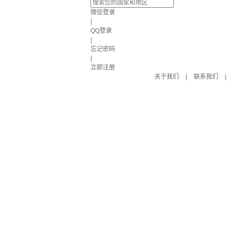
微信登录
|
QQ登录
|
忘记密码
|
立即注册
关于我们
|
联系我们
|