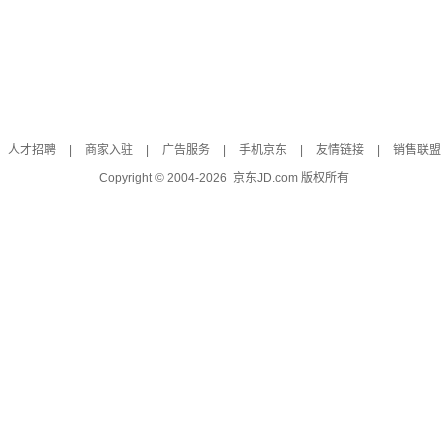
人才招聘
|
商家入驻
|
广告服务
|
手机京东
|
友情链接
|
销售联盟
Copyright © 2004-
2026
京东JD.com 版权所有