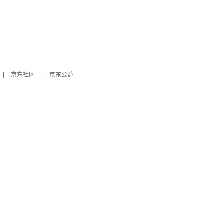
|
京东社区
|
京东公益