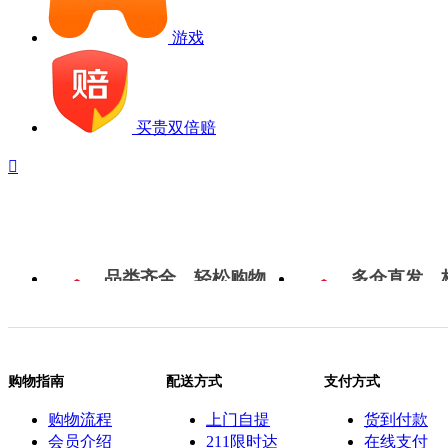
游戏
买贵双倍赔

品类齐全，轻松购物
多仓直发，
购物指南
配送方式
支付方式
购物流程
上门自提
货到付款
会员介绍
211限时达
在线支付