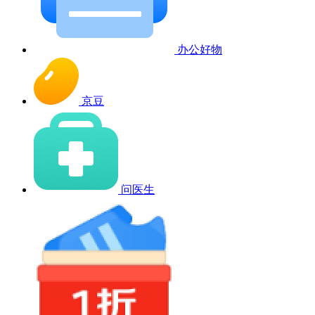
办公好物
京豆
问医生