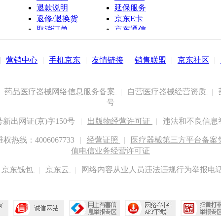
退款说明
延保服务
返修/退换货
京东E卡
取消订单
京东通信
京鱼座智能
|
营销中心
|
手机京东
|
友情链接
|
销售联盟
|
京东社区
|
药品医疗器械网络信息服务备案
|
自营医疗器械经营资质
|
号
出网证(京)字150号
|
出版物经营许可证
|
违法和不良信息举报
权热线：4006067733
|
经营证照
|
医疗器械第三方平台备案凭证
值电信业务经营许可证
京东钱包
|
京东云
|
网络内容从业人员违法违规行为举报电话：400