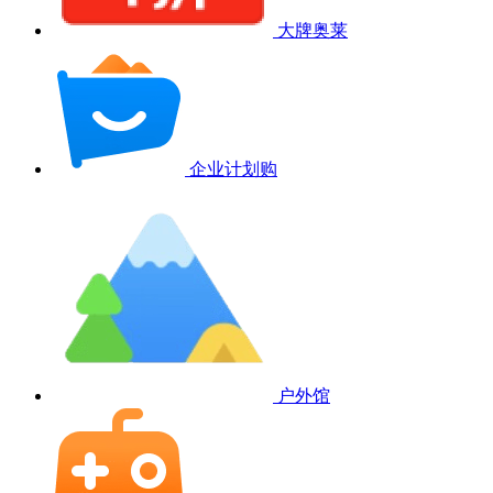
大牌奥莱
企业计划购
户外馆