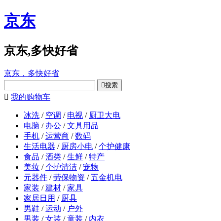
京东
京东,多快好省
京东，多快好省

搜索

我的购物车
冰洗
/
空调
/
电视
/
厨卫大电
电脑
/
办公
/
文具用品
手机
/
运营商
/
数码
生活电器
/
厨房小电
/
个护健康
食品
/
酒类
/
生鲜
/
特产
美妆
/
个护清洁
/
宠物
元器件
/
劳保物资
/
五金机电
家装
/
建材
/
家具
家居日用
/
厨具
男鞋
/
运动
/
户外
男装
/
女装
/
童装
/
内衣