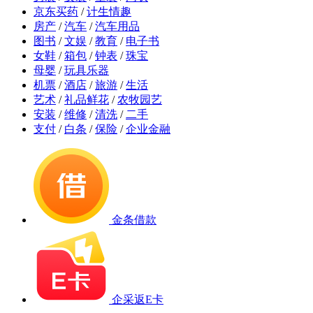
京东买药
/
计生情趣
房产
/
汽车
/
汽车用品
图书
/
文娱
/
教育
/
电子书
女鞋
/
箱包
/
钟表
/
珠宝
母婴
/
玩具乐器
机票
/
酒店
/
旅游
/
生活
艺术
/
礼品鲜花
/
农牧园艺
安装
/
维修
/
清洗
/
二手
支付
/
白条
/
保险
/
企业金融
金条借款
企采返E卡