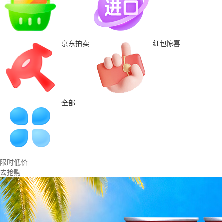
京东拍卖
红包惊喜
全部
限时低价
去抢购