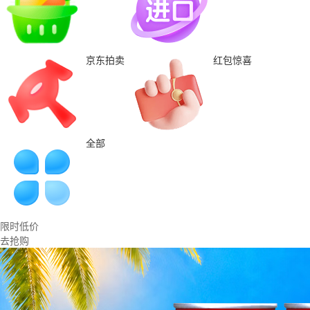
京东拍卖
红包惊喜
全部
限时低价
去抢购