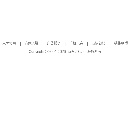
人才招聘
|
商家入驻
|
广告服务
|
手机京东
|
友情链接
|
销售联盟
Copyright © 2004-
2026
京东JD.com 版权所有