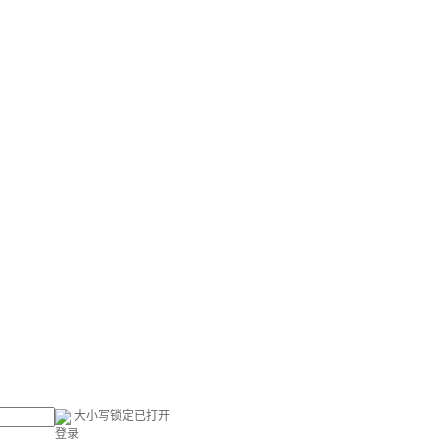
大小写锁定已打开
登录