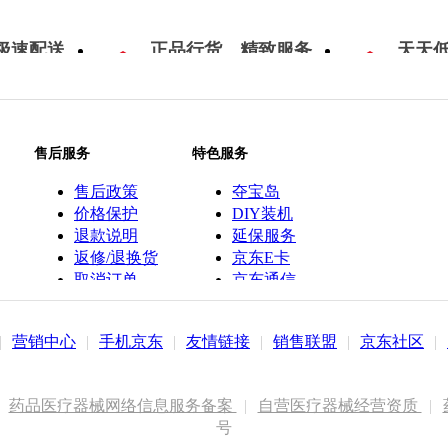
极速配送
正品行货，精致服务
天天
售后服务
特色服务
售后政策
夺宝岛
价格保护
DIY装机
退款说明
延保服务
返修/退换货
京东E卡
取消订单
京东通信
京鱼座智能
|
营销中心
|
手机京东
|
友情链接
|
销售联盟
|
京东社区
|
药品医疗器械网络信息服务备案
|
自营医疗器械经营资质
|
号