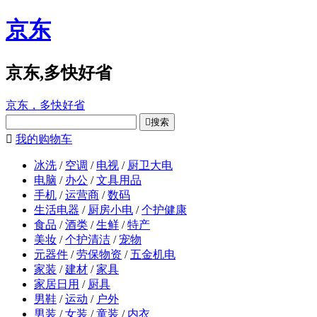
京东
京东,多快好省
京东，多快好省

搜索

我的购物车
冰洗
/
空调
/
电视
/
厨卫大电
电脑
/
办公
/
文具用品
手机
/
运营商
/
数码
生活电器
/
厨房小电
/
个护健康
食品
/
酒类
/
生鲜
/
特产
美妆
/
个护清洁
/
宠物
元器件
/
劳保物资
/
五金机电
家装
/
建材
/
家具
家居日用
/
厨具
男鞋
/
运动
/
户外
男装
/
女装
/
童装
/
内衣