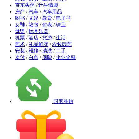
京东买药
/
计生情趣
房产
/
汽车
/
汽车用品
图书
/
文娱
/
教育
/
电子书
女鞋
/
箱包
/
钟表
/
珠宝
母婴
/
玩具乐器
机票
/
酒店
/
旅游
/
生活
艺术
/
礼品鲜花
/
农牧园艺
安装
/
维修
/
清洗
/
二手
支付
/
白条
/
保险
/
企业金融
国家补贴