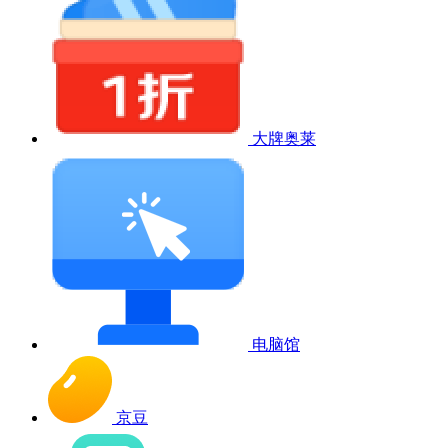
大牌奥莱
电脑馆
京豆