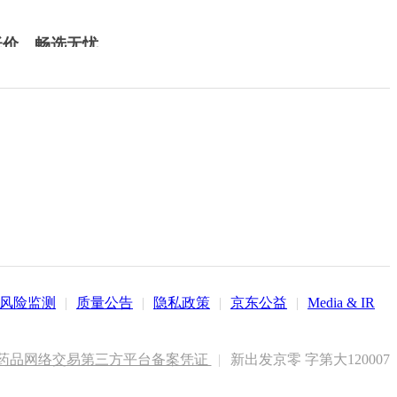
低价，畅选无忧
风险监测
|
质量公告
|
隐私政策
|
京东公益
|
Media & IR
药品网络交易第三方平台备案凭证
|
新出发京零 字第大120007