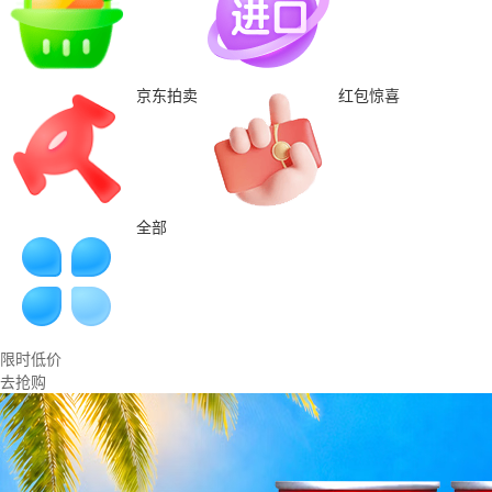
京东拍卖
红包惊喜
全部
限时低价
去抢购