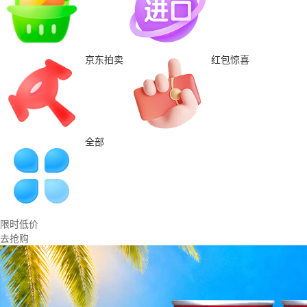
京东拍卖
红包惊喜
全部
限时低价
去抢购