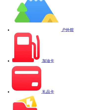
户外馆
加油卡
礼品卡