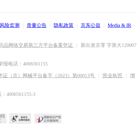
风险监测
|
质量公告
|
隐私政策
|
京东公益
|
Media & IR
药品网络交易第三方平台备案凭证
|
新出发京零 字第大120007
电话：4006561155
（京）网械平台备字（2023）第00013号
|
营业执照
|
增
6561155-3