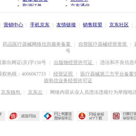
取消订单
京东通信
京鱼座智能
|
营销中心
|
手机京东
|
友情链接
|
销售联盟
|
京东社区
|
药品医疗器械网络信息服务备案
|
自营医疗器械经营资质
|
号
出网证(京)字150号
|
出版物经营许可证
|
违法和不良信息举报
权热线：4006067733
|
经营证照
|
医疗器械第三方平台备案凭证
值电信业务经营许可证
京东钱包
|
京东云
|
网络内容从业人员违法违规行为举报电话：400