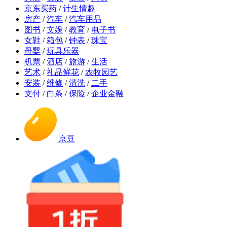
京东买药
/
计生情趣
房产
/
汽车
/
汽车用品
图书
/
文娱
/
教育
/
电子书
女鞋
/
箱包
/
钟表
/
珠宝
母婴
/
玩具乐器
机票
/
酒店
/
旅游
/
生活
艺术
/
礼品鲜花
/
农牧园艺
安装
/
维修
/
清洗
/
二手
支付
/
白条
/
保险
/
企业金融
京豆