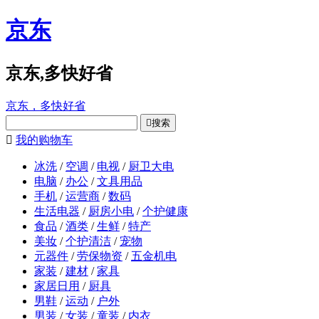
京东
京东,多快好省
京东，多快好省

搜索

我的购物车
冰洗
/
空调
/
电视
/
厨卫大电
电脑
/
办公
/
文具用品
手机
/
运营商
/
数码
生活电器
/
厨房小电
/
个护健康
食品
/
酒类
/
生鲜
/
特产
美妆
/
个护清洁
/
宠物
元器件
/
劳保物资
/
五金机电
家装
/
建材
/
家具
家居日用
/
厨具
男鞋
/
运动
/
户外
男装
/
女装
/
童装
/
内衣