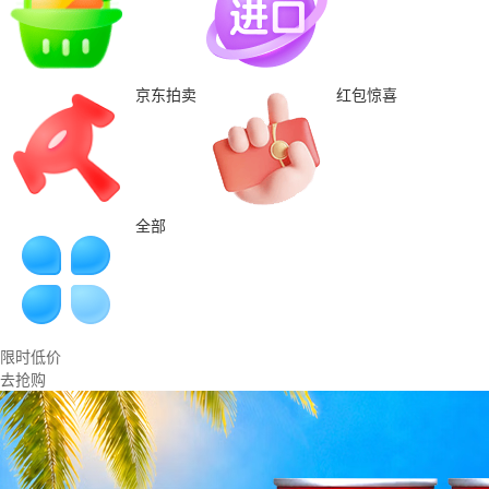
京东拍卖
红包惊喜
全部
限时低价
去抢购