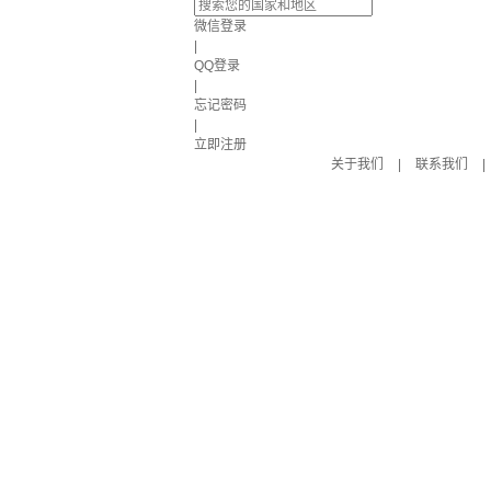
微信登录
|
QQ登录
|
忘记密码
|
立即注册
关于我们
|
联系我们
|