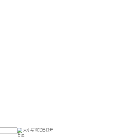
大小写锁定已打开
登录