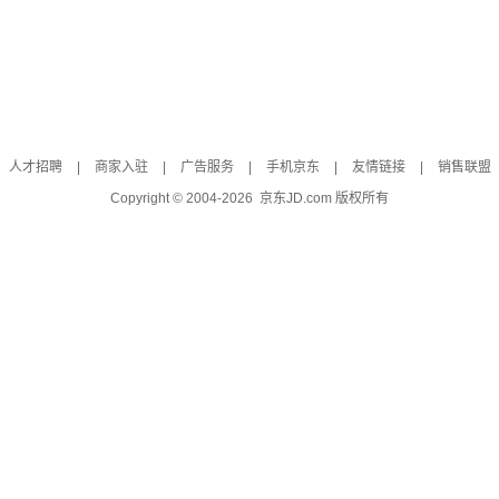
人才招聘
|
商家入驻
|
广告服务
|
手机京东
|
友情链接
|
销售联盟
Copyright © 2004-
2026
京东JD.com 版权所有