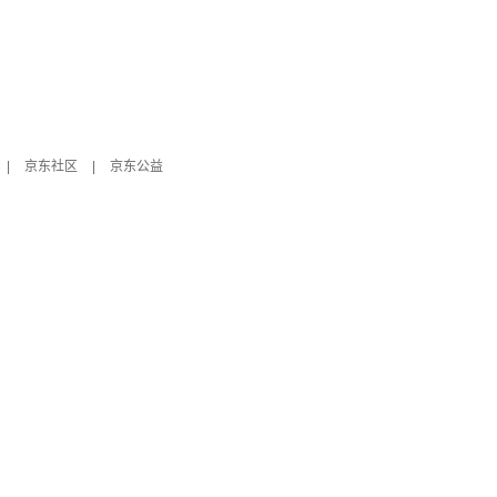
|
京东社区
|
京东公益