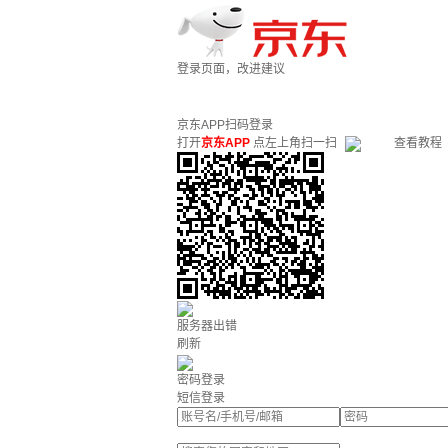
登录页面，改进建议
京东APP扫码登录
打开
京东APP
点左上角扫一扫
查看教程
服务器出错
刷新
密码登录
短信登录