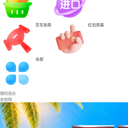
京东拍卖
红包惊喜
全部
限时低价
去抢购